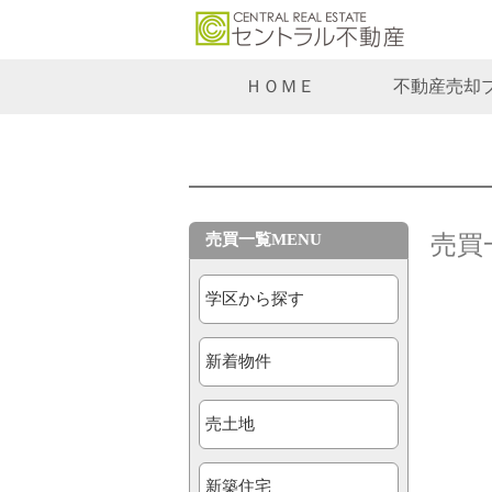
ＨＯＭＥ
不動産売却
売買一覧MENU
売買
学区から探す
新着物件
売土地
新築住宅