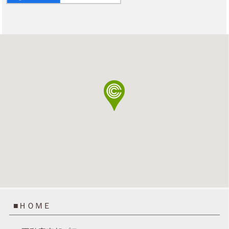
■ＨＯＭＥ