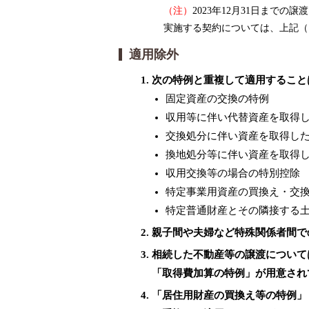
（注）
2023年12月31日ま
実施する契約については、上記（
適用除外
次の特例と重複して適用すること
固定資産の交換の特例
収用等に伴い代替資産を取得
交換処分に伴い資産を取得し
換地処分等に伴い資産を取得
収用交換等の場合の特別控除
特定事業用資産の買換え・交
特定普通財産とその隣接する
親子間や夫婦など特殊関係者間で
相続した不動産等の譲渡について
「取得費加算の特例」が用意され
「居住用財産の買換え等の特例」