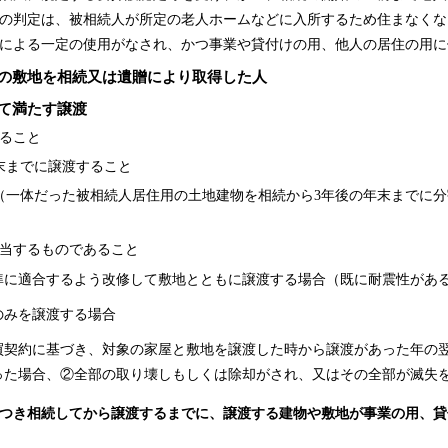
の判定は、被相続人が所定の老人ホームなどに入所するため住まなくな
による一定の使用がなされ、かつ事業や貸付けの用、他人の居住の用に
の敷地を相続又は遺贈により取得した人
て満たす譲渡
ること
末までに譲渡すること
（一体だった被相続人居住用の土地建物を相続から3年後の年末までに分
当するものであること
準に適合するよう改修して敷地とともに譲渡する場合（既に耐震性があ
のみを譲渡する場合
契約に基づき、対象の家屋と敷地を譲渡した時から譲渡があった年の翌
た場合、②全部の取り壊しもしくは除却がされ、又はその全部が滅失をし
つき相続してから譲渡するまでに、譲渡する建物や敷地が事業の用、貸