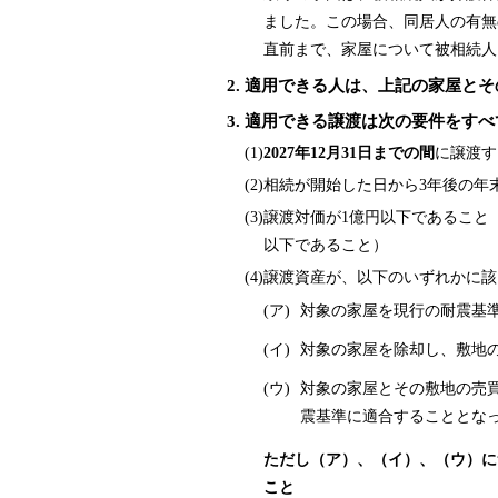
ました。この場合、同居人の有無
直前まで、家屋について被相続人
適用できる人は、上記の家屋とそ
適用できる譲渡は次の要件をすべ
(1)
2027年12月31日までの間
に譲渡す
(2)
相続が開始した日から3年後の年
(3)
譲渡対価が1億円以下であること
以下であること）
(4)
譲渡資産が、以下のいずれかに該
(ア)
対象の家屋を現行の耐震基
(イ)
対象の家屋を除却し、敷地
(ウ)
対象の家屋とその敷地の売買
震基準に適合することとなっ
ただし（ア）、（イ）、（ウ）に
こと