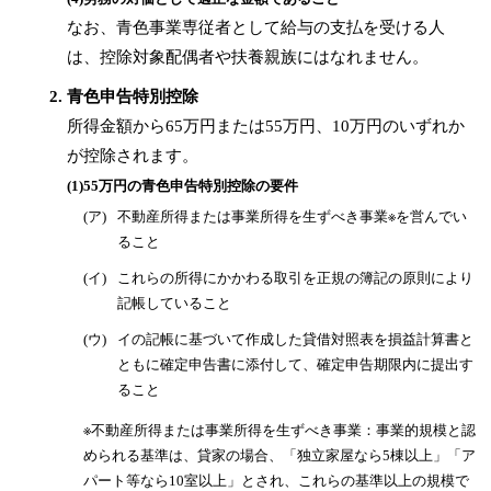
なお、青色事業専従者として給与の支払を受ける人
は、控除対象配偶者や扶養親族にはなれません。
青色申告特別控除
所得金額から65万円または55万円、10万円のいずれか
が控除されます。
(1)
55万円の青色申告特別控除の要件
(ア)
不動産所得または事業所得を生ずべき事業※を営んでい
ること
(イ)
これらの所得にかかわる取引を正規の簿記の原則により
記帳していること
(ウ)
イの記帳に基づいて作成した貸借対照表を損益計算書と
ともに確定申告書に添付して、確定申告期限内に提出す
ること
※不動産所得または事業所得を生ずべき事業：事業的規模と認
められる基準は、貸家の場合、「独立家屋なら5棟以上」「ア
パート等なら10室以上」とされ、これらの基準以上の規模で