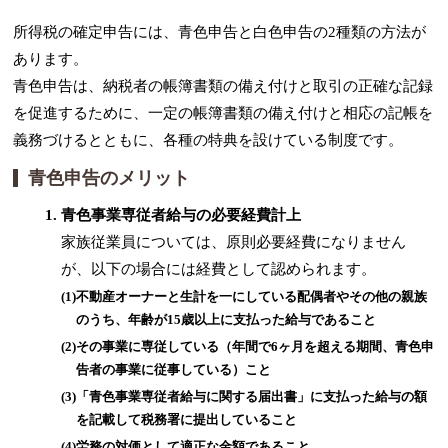
所得税の確定申告には、青色申告と白色申告の2種類の方法が
あります。
青色申告は、納税者の帳簿書類の備え付けと取引の正確な記録
を促進するために、一定の帳簿書類の備え付けと相応の記帳を
義務づけるとともに、各種の特典を設けている制度です。
青色申告のメリット
青色事業専従者給与の必要経費計上
家族従業員については、原則必要経費になりません
が、以下の場合には経費として認められます。
(1)
不動産オーナーと生計を一にしている配偶者やその他の親族
のうち、年齢が15歳以上に支払った給与であること
(2)
その事業に専従している（年間で6ヶ月を超える期間、青色申
告者の事業に従事している）こと
(3)
「青色事業専従者給与に関する届出書」に支払った給与の額
を記載して税務署に提出していること
(4)
労務の対価として適正な金額であること