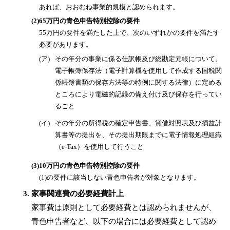
あれば、おおむね事業的規模と認められます。
(2)
65万円の青色申告特別控除の要件
55万円の要件を満たした上で、次のいずれかの要件を満たす
必要があります。
(ア)
その年分の事業に係る仕訳帳及び総勘定元帳について、
電子帳簿保存法（電子計算機を使用して作成する国税関
係帳簿書類の保存方法等の特例に関する法律）に定める
ところにより電磁的記録の備え付け及び保存を行ってい
ること
(イ)
その年分の所得税の確定申告書、貸借対照表及び損益計
算書等の提出を、その提出期限までに電子情報処理組織
（e-Tax）を使用して行うこと
(3)
10万円の青色申告特別控除の要件
(1)の要件に該当しない青色申告者が対象となります。
家事関連費の必要経費計上
家事費は原則として必要経費とは認められませんが、
青色申告者など、以下の場合には必要経費として認め